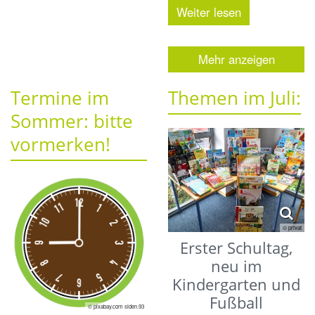
Weiter lesen
Mehr anzeigen
Termine im
Themen im Juli:
Sommer: bitte
vormerken!
© privat
Erster Schultag,
neu im
Kindergarten und
Fußball
© pixabay.com siden.93